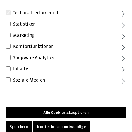
Technisch erforderlich
Statistiken
Marketing
Komfortfunktionen
3,72 €*
inkl. MwSt.
Preise inkl. MwSt. zzgl. Versandkosten
Shopware Analytics
Inhalte
Farbe
Soziale-Medien
ohne Farbe
Größe
Alle Cookies akzeptieren
9
11
10,5
Speichern
Nur technisch notwendige