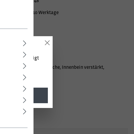
mer:
020000810248
Lieferzeit ca. 10 Werktage
 (netto) angezeigt
n mit Patte, Schenkeltasche, Innenbein verstärkt,
l. MwSt.