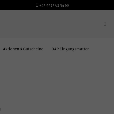
+43 5523 62 34 60
Aktionen & Gutscheine
DAP Eingangsmatten
*