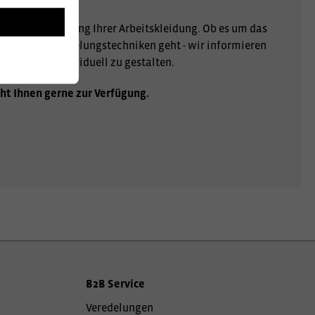
r Personalisierung Ihrer Arbeitskleidung. Ob es um das
er andere Veredelungstechniken geht - wir informieren
gartig und individuell zu gestalten.
ht Ihnen gerne zur Verfügung.
B2B Service
Veredelungen