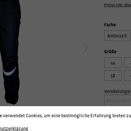
Preise inkl. Mw
Farbe
Anthrazit
Größe
44
58
Veredelungs
e verwendet Cookies, um eine bestmögliche Erfahrung bieten z
hutzerklärung