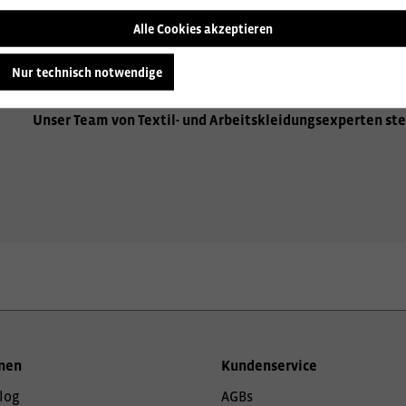
Alle Cookies akzeptieren
Wir beraten Sie gerne zu den vielfältigen Möglichkeiten de
Aufbringen Ihres Firmenlogos, hochwertige Stickereien od
Nur technisch notwendige
Sie gerne über alle Optionen, um Ihre Arbeitskleidung einzi
Unser Team von Textil- und Arbeitskleidungsexperten ste
nen
Kundenservice
log
AGBs