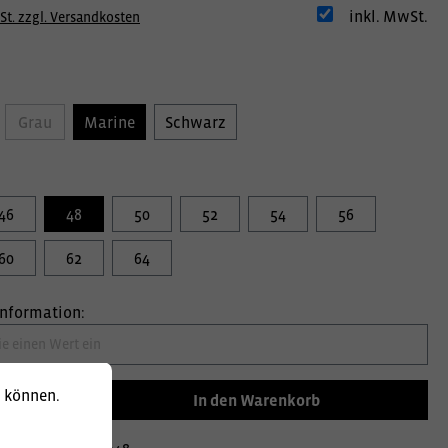
inkl. MwSt.
St. zzgl. Versandkosten
Grau
Marine
Schwarz
46
48
50
52
54
56
60
62
64
information:
u können.
In den Warenkorb