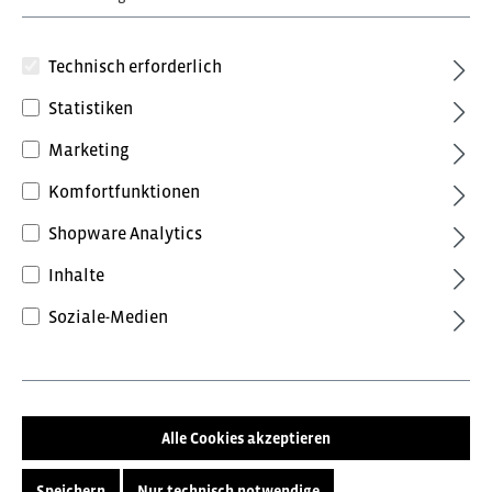
Technisch erforderlich
Statistiken
Marketing
80,52 €*
Komfortfunktionen
inkl. MwSt.
Preise inkl. MwSt. zzgl. Versandkosten
Shopware Analytics
Inhalte
Farbe
Soziale-Medien
Anthrazit
Grau
Marine
Schwarz
Größe
44
46
48
50
52
Alle Cookies akzeptieren
54
56
58
60
62
Speichern
Nur technisch notwendige